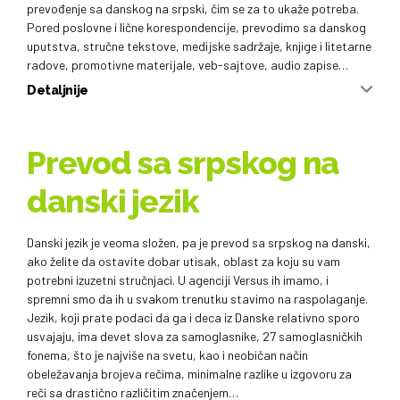
prevođenje sa danskog na srpski, čim se za to ukaže potreba.
Pored poslovne i lične korespondencije, prevodimo sa danskog
uputstva, stručne tekstove, medijske sadržaje, knjige i litetarne
radove, promotivne materijale, veb-sajtove, audio zapise…
Detaljnije
Prevod sa srpskog na
danski jezik
Danski jezik je veoma složen, pa je prevod sa srpskog na danski,
ako želite da ostavite dobar utisak, oblast za koju su vam
potrebni izuzetni stručnjaci. U agenciji Versus ih imamo, i
spremni smo da ih u svakom trenutku stavimo na raspolaganje.
Jezik, koji prate podaci da ga i deca iz Danske relativno sporo
usvajaju, ima devet slova za samoglasnike, 27 samoglasničkih
fonema, što je najviše na svetu, kao i neobičan način
obeležavanja brojeva rečima, minimalne razlike u izgovoru za
reči sa drastično različitim značenjem…