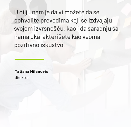
U cilju nam je da vi možete da se
pohvalite prevodima koji se izdvajaju
svojom izvrsnošću, kao i da saradnju sa
nama okarakterišete kao veoma
pozitivno iskustvo.
Tatjana Milanović
direktor