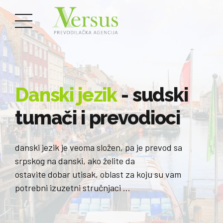
Danski jezik
- sudski
tumači i prevodioci
danski jezik je veoma složen, pa je prevod sa
srpskog na danski, ako želite da
ostavite dobar utisak, oblast za koju su vam
potrebni izuzetni stručnjaci …