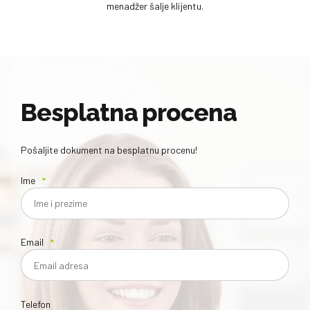
korektura) od strane trećeg lica nakon čega ga projekt
menadžer šalje klijentu.
Besplatna procena
Pošaljite dokument na besplatnu procenu!
Ime
Email