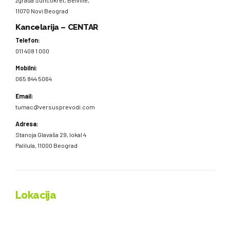
zgrada Suncokret, Belville,
11070 Novi Beograd
Kancelarija – CENTAR
Telefon:
011 408 1 000
Mobilni:
065 844 5064
Email:
tumac@versusprevodi.com
Adresa:
Stanoja Glavaša 29, lokal 4
Palilula, 11000 Beograd
Lokacija