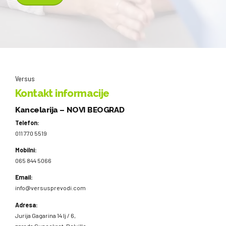
Versus
Kontakt informacije
Kancelarija – NOVI BEOGRAD
Telefon:
011 770 5519
Mobilni:
065 844 5066
Email:
info@versusprevodi.com
Adresa:
Jurija Gagarina 14 lj / 6,