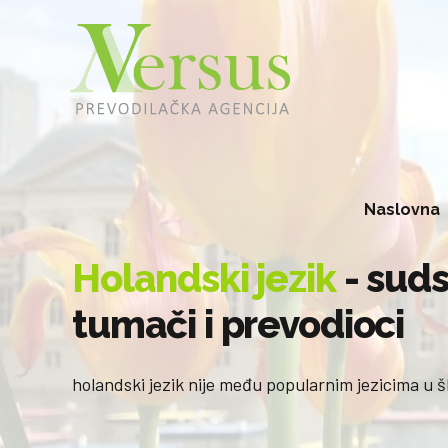
Naslovna
Holandski jezik
- suds
tumači i prevodioci
holandski jezik nije među popularnim jezicima u š