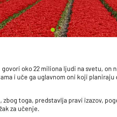
 govori oko 22 miliona ljudi na svetu, on n
ama i uče ga uglavnom oni koji planiraju 
 zbog toga, predstavlja pravi izazov, po
ežak za učenje.