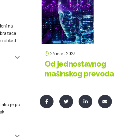
deni na
obrazaca
u oblasti
24 mart 2023
Od jednostavnog
mašinskog prevoda
do savršenstva:
uticaj veštačke
inteligencije na
 Iako je po
prevodilačku
jak
industriju