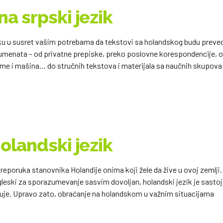
a srpski jezik
oku u susret vašim potrebama da tekstovi sa holandskog budu preve
umenata – od privatne prepiske, preko poslovne korespondencije, 
eme i mašina… do stručnih tekstova i materijala sa naučnih skupova 
olandski jezik
 preporuka stanovnika Holandije onima koji žele da žive u ovoj zemlji.
engleski za sporazumevanje sasvim dovoljan, holandski jezik je sasto
guje. Upravo zato, obraćanje na holandskom u važnim situacijama