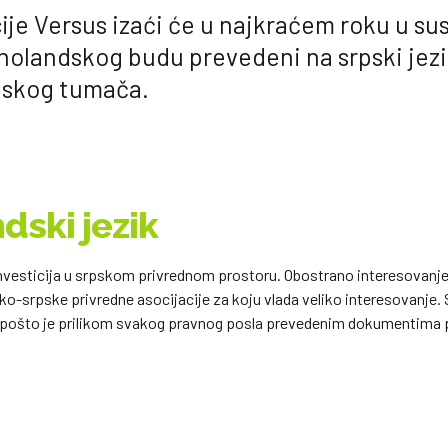
je Versus izaći će u najkraćem roku u su
holandskog budu prevedeni na srpski jezi
udskog tumača.
dski jezik
vesticija u srpskom privrednom prostoru. Obostrano interesovanje 
-srpske privredne asocijacije za koju vlada veliko interesovanje.
i, pošto je prilikom svakog pravnog posla prevedenim dokumentima