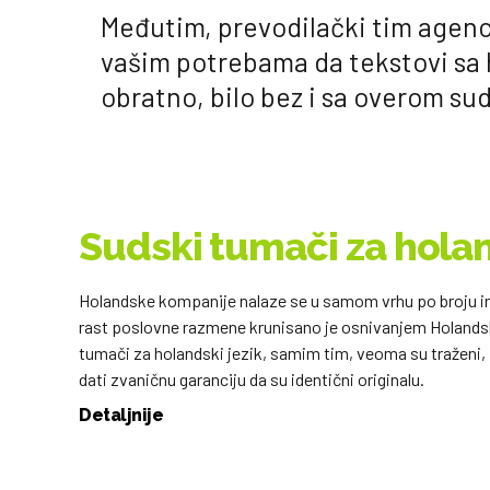
Međutim, prevodilački tim agenci
vašim potrebama da tekstovi sa 
obratno, bilo bez i sa overom s
Sudski tumači za holan
Holandske kompanije nalaze se u samom vrhu po broju in
rast poslovne razmene krunisano je osnivanjem Holandsko
tumači za holandski jezik, samim tim, veoma su tražen
dati zvaničnu garanciju da su identični originalu.
Detaljnije