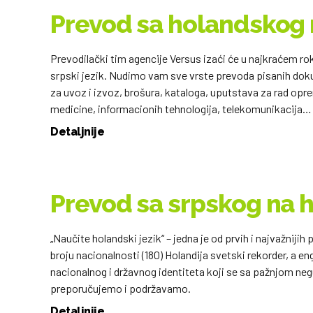
Prevod sa holandskog n
Prevodilački tim agencije Versus izaći će u najkraćem r
srpski jezik. Nudimo vam sve vrste prevoda pisanih dok
za uvoz i izvoz, brošura, kataloga, uputstava za rad opr
medicine, informacionih tehnologija, telekomunikacija…
Detaljnije
Prevod sa srpskog na h
„Naučite holandski jezik“ – jedna je od prvih i najvažnijih
broju nacionalnosti (180) Holandija svetski rekorder, a 
nacionalnog i državnog identiteta koji se sa pažnjom ne
preporučujemo i podržavamo.
Detaljnije