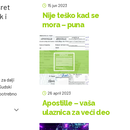
sret
15 jun 2023
Nije teško kad se
k i
mora – puna
legalizacija
dokumenata
za dalji
 Sudski
26 april 2023
 potrebno
Apostille – vaša
ulaznica za veći deo
svetske pozornice