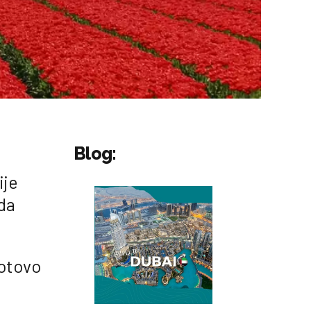
Blog:
ije
da
gotovo