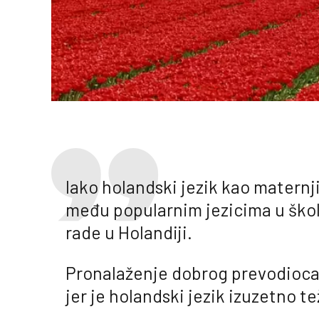
Iako holandski jezik kao maternji
među popularnim jezicima u škol
rade u Holandiji.
Pronalaženje dobrog prevodioca,
jer je holandski jezik izuzetno t