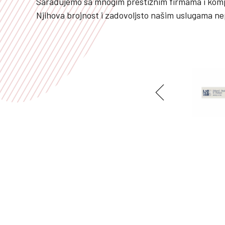
Sarađujemo sa mnogim prestižnim firmama i komp
Njihova brojnost i zadovoljsto našim uslugama ne