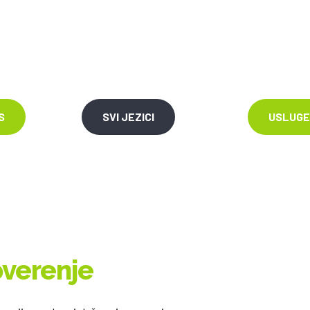
S
SVI JEZICI
USLUGE
overenje