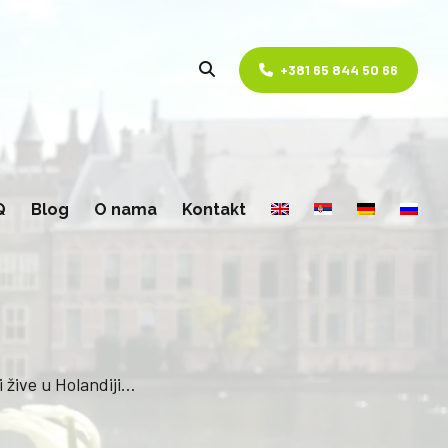
+381 65 844 50 66
Q
Blog
O nama
Kontakt
 žive u Holandiji…