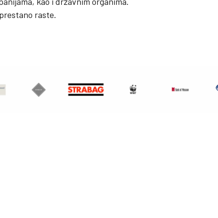
anijama, kao i državnim organima.
prestano raste.