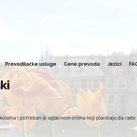
Prevodilačke usluge
Cene prevoda
Jezici
FA
ki
kolama i potreban je uglavnom onima koji planiraju da rade i