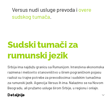
Versus nudi usluge prevoda i
overe
sudskog tumača
.
Sudski tumači za
rumunski jezik
Srbija ima najdužu granicu sa Rumunijom. Intenzivna ekonomska
razmena i mešovito stanovništvo u širem pograničnom pojasu
razlozi su trajne potrebe za prevodiocima i sudskim tumačima
za rumunski jezik. Agencija Versus ih ima. Nalazimo se na Novom
Beogradu, ali pružamo usluge širom Srbije, u regionu i onlajn.
Detaljnije