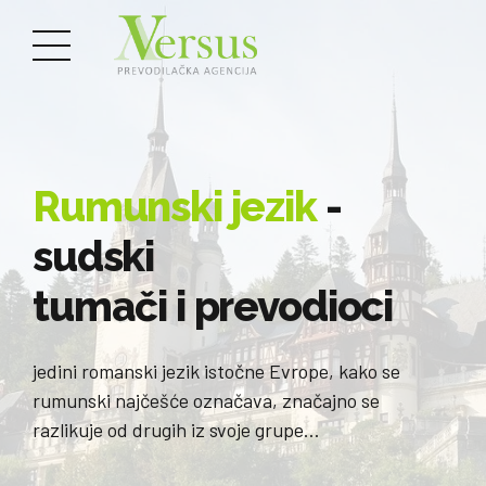
Rumunski jezik
-
sudski
tumači i prevodioci
jedini romanski jezik istočne Evrope, kako se
rumunski najčešće označava, značajno se
razlikuje od drugih iz svoje grupe…