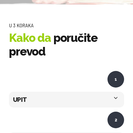
U 3 KORAKA
Kako da
poručite
prevod
1
UPIT
2