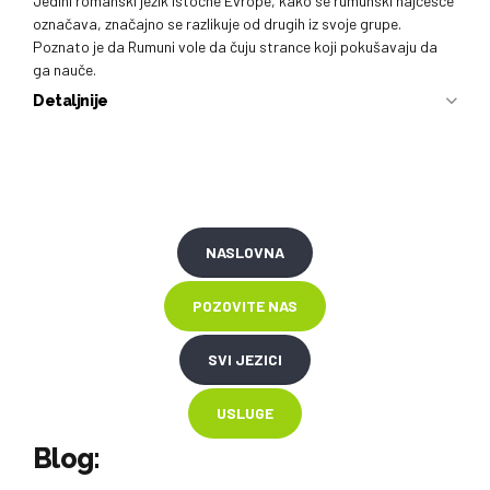
Jedini romanski jezik istočne Evrope, kako se rumunski najčešće
označava, značajno se razlikuje od drugih iz svoje grupe.
Poznato je da Rumuni vole da čuju strance koji pokušavaju da
ga nauče.
Detaljnije
NASLOVNA
POZOVITE NAS
SVI JEZICI
USLUGE
Blog: