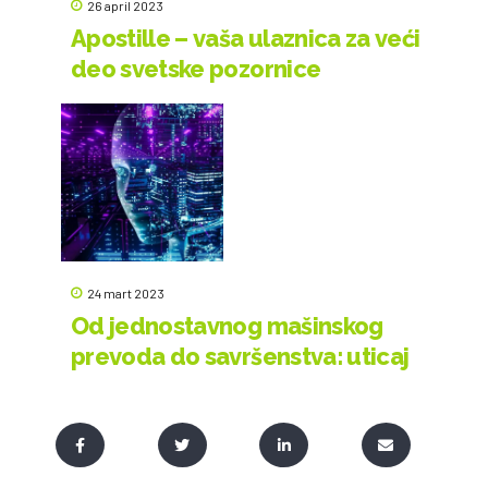
26 april 2023
Apostille – vaša ulaznica za veći
deo svetske pozornice
24 mart 2023
Od jednostavnog mašinskog
prevoda do savršenstva: uticaj
veštačke inteligencije na
prevodilačku industriju