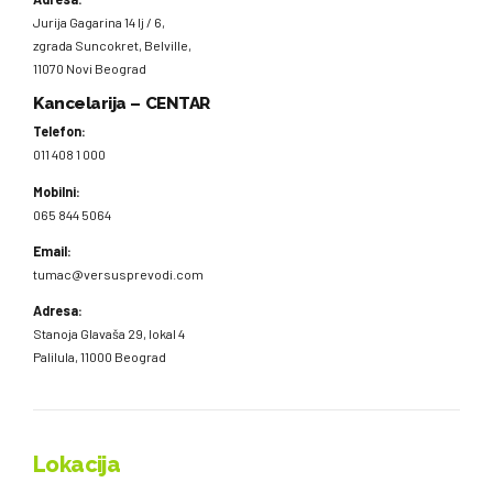
Jurija Gagarina 14 lj / 6,
zgrada Suncokret, Belville,
11070 Novi Beograd
Kancelarija – CENTAR
Telefon:
011 408 1 000
Mobilni:
065 844 5064
Email:
tumac@versusprevodi.com
Adresa:
Stanoja Glavaša 29, lokal 4
Palilula, 11000 Beograd
Lokacija