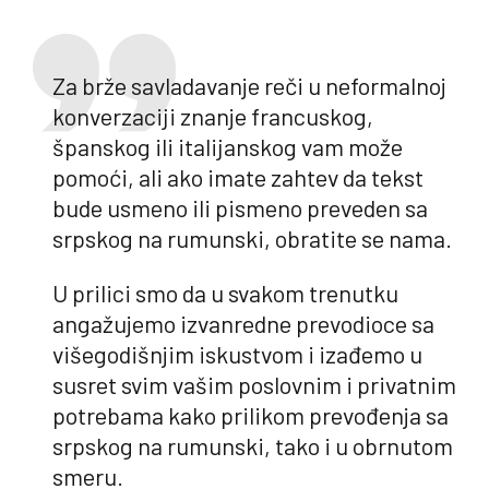
Za brže savladavanje reči u neformalnoj
konverzaciji znanje francuskog,
španskog ili italijanskog vam može
pomoći, ali ako imate zahtev da tekst
bude usmeno ili pismeno preveden sa
srpskog na rumunski, obratite se nama.
U prilici smo da u svakom trenutku
angažujemo izvanredne prevodioce sa
višegodišnjim iskustvom i izađemo u
susret svim vašim poslovnim i privatnim
potrebama kako prilikom prevođenja sa
srpskog na rumunski, tako i u obrnutom
smeru.