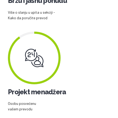
Brzu i jasnu ponudu
Više o slanju u upita u sekciji -
Kako da poručite prevod
Projekt menadžera
Osobu posvećenu
vašem prevodu