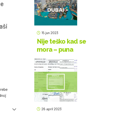
je
aši
15 jun 2023
Nije teško kad se
mora – puna
legalizacija
dokumenata
trebe
dnoj
26 april 2023