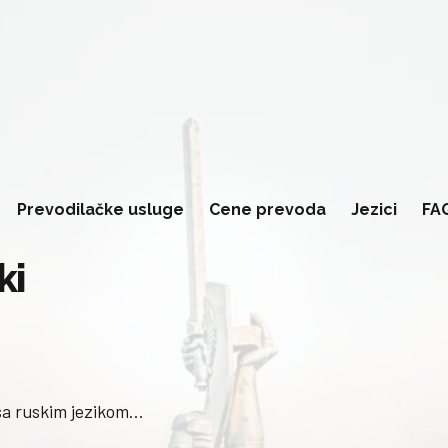
Prevodilačke usluge
Cene prevoda
Jezici
FA
ki
 sa ruskim jezikom…