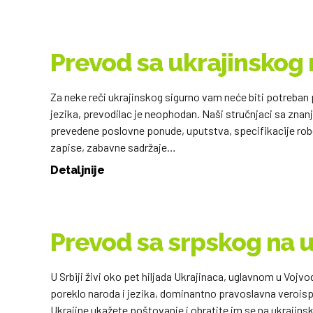
Prevod sa ukrajinskog n
Za neke reči ukrajinskog sigurno vam neće biti potreban 
jezika, prevodilac je neophodan. Naši stručnjaci sa zna
prevedene poslovne ponude, uputstva, specifikacije robe
zapise, zabavne sadržaje…
Detaljnije
Prevod sa srpskog na uk
U Srbiji živi oko pet hiljada Ukrajinaca, uglavnom u Vojvod
poreklo naroda i jezika, dominantno pravoslavna veroisp
Ukrajine ukažete poštovanje i obratite im se na ukrajin