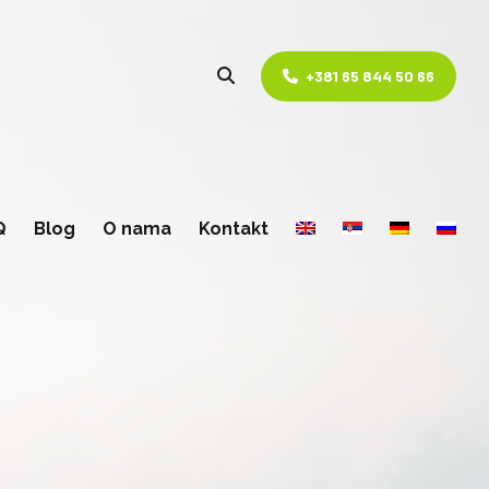
+381 65 844 50 66
Q
Blog
O nama
Kontakt