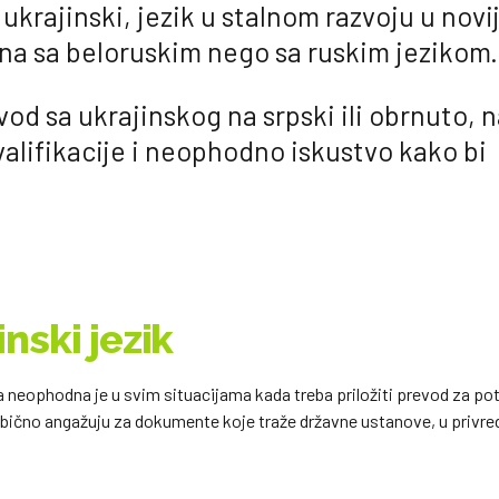
krajinski, jezik u stalnom razvoju u novi
ina sa beloruskim nego sa ruskim jezikom.
vod sa ukrajinskog na srpski ili obrnuto, n
alifikacije i neophodno iskustvo kako bi
nski jezik
ophodna je u svim situacijama kada treba priložiti prevod za po
 obično angažuju za dokumente koje traže državne ustanove, u privre