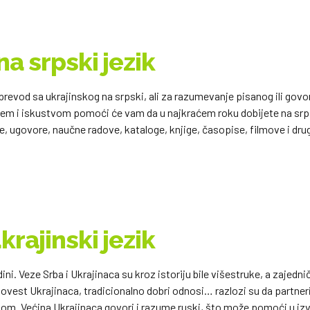
a srpski jezik
prevod sa ukrajinskog na srpski, ali za razumevanje pisanog ili gov
njem i iskustvom pomoći će vam da u najkraćem roku dobijete na srp
, ugovore, naučne radove, kataloge, knjige, časopise, filmove i dru
rajinski jezik
ini. Veze Srba i Ukrajinaca su kroz istoriju bile višestruke, a zajedni
ovest Ukrajinaca, tradicionalno dobri odnosi… razlozi su da partner
skom. Većina Ukrajinaca govori i razume ruski, što može pomoći u i