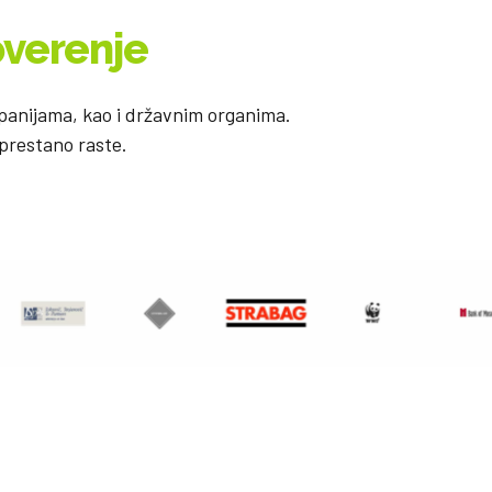
overenje
anijama, kao i državnim organima.
prestano raste.