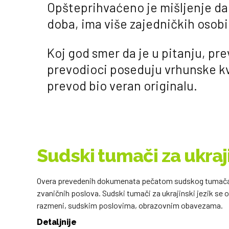
Opšteprihvaćeno je mišljenje da u
doba, ima više zajedničkih osob
Koj god smer da je u pitanju, pre
prevodioci poseduju vrhunske kv
prevod bio veran originalu.
Sudski tumači za ukraji
Overa prevedenih dokumenata pečatom sudskog tumača ne
zvaničnih poslova. Sudski tumači za ukrajinski jezik se
razmeni, sudskim poslovima, obrazovnim obavezama.
Detaljnije