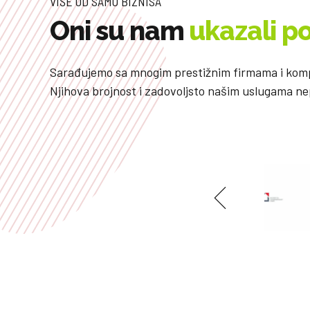
VIŠE OD SAMO BIZNISA
Oni su nam
ukazali p
Sarađujemo sa mnogim prestižnim firmama i komp
Njihova brojnost i zadovoljsto našim uslugama ne