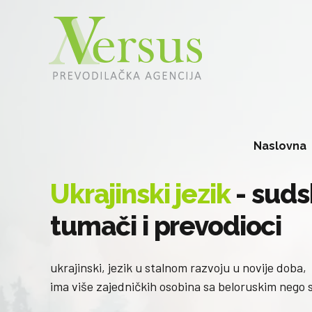
Naslovna
Ukrajinski jezik
- suds
tumači i prevodioci
ukrajinski, jezik u stalnom razvoju u novije doba,
ima više zajedničkih osobina sa beloruskim nego