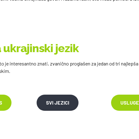
 ukrajinski jezik
 to je interesantno znati, zvanično proglašen za jedan od tri najlepša
skim.
S
SVI JEZICI
USLUGE