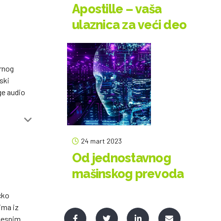
Apostille – vaša
ulaznica za veći deo
svetske pozornice
ornog
ski
ge audio
24 mart 2023
Od jednostavnog
mašinskog prevoda
do savršenstva:
čko
uticaj veštačke
ima iz
zvesnim