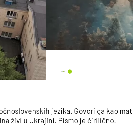
stočnoslovenskih jezika. Govori ga kao mat
na živi u Ukrajini. Pismo je ćirilično.